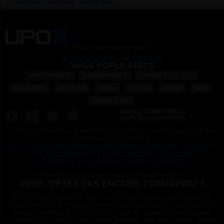
quatuor lesbien
Bridgett Lee
,
Holly Halston
,
Shannon Kelly
© 2026. Tous droits réservés.
CONTACTEZ NOUS
SUPPORT
TAGS POPULAIRES
PAR DERRIÈRE
GÉMISSEMENTS
JAMBES ÉCARTÉES
FILLE SEXY
ORGASME
ORAL
CHATTE
RASÉE
SEXE
QUEUE DURE
VIDEOS COMPATIBLES
100% DES SUPPORTS
Toutes les personnes apparaissant ici avaient au moins l'âge de 18 ans
au moment de la production.
18 U.S.C. 2257 Record-Keeping Requirements Compliance Statement
|
Anti-Trafficking Policy
|
Content Removal
|
RTA Verified
Respect de la vie privée
|
Conditions d'utilisation
Please visit
Verotel
|
Epoch
our authorized sales agents.
VOUS N'ÊTES PAS ENCORE CONVAINCU ?
UPOX vous propose les stars du X les plus chaudes de l'internet en
vidéo porno de haute qualité comme nulle part ailleurs. Téléchargez ou
visionnez en ligne de façon illimité toutes les vidéos de ces superbes
cochonnes qui aiment la bite comme personne. Des éjaculations internes,