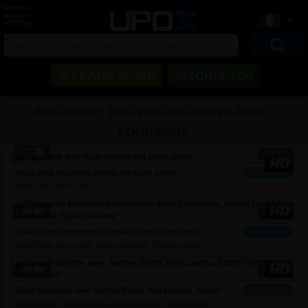
★ LEARN MORE
INSCRIS-TOI!
REGARDEZ DES VIDÉOS PORNO AVEC:
FOURSOME
47
39:10
angel pink jeny baby george uhl lauro giotto
211787 Like
Angel Pink
,
Jeny Baby
35
28:30
Quatuor de lesbiennes en chaleur avec Demi Delia,
214415 Like
Devon Lee, Jacey Andrews et Phyllisha Anne
Demi Delia
,
Devon Lee
,
Jacey Andrews
,
Phyllisha Anne
48
19:20
Baise lesbienne avec Audrey Bitoni, Mya Luanna, Sammi
214269 Like
Rhodes et Victoria Sinn
Audrey Bitoni
,
Mya Luanna
,
Sammi Rhodes
,
Victoria Sinn