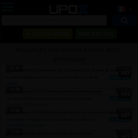
★ LEARN MORE
INSCRIS-TOI!
REGARDEZ DES VIDÉOS PORNO AVEC:
BATHROOM
42
15:07
La blonde Nessa enchaîne les orgasmes dans la salle de
212444 Like
bain
Nessa
24
20:56
Asa Akira et Devi Emmerson baisent sous la douche
210327 Like
Asa Akira
,
Devi Emmerson
40
24:05
Demi Delia et Phyllisha Anne enchaînent les orgasmes
212955 Like
dans le jacuzzi
Demi Delia
,
Phyllisha Anne
70
20:39